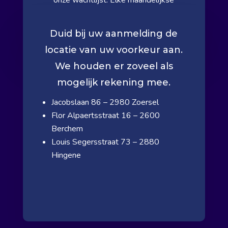
onze wachtlijst. Elke maandelijkse
teamvergadering wordt deze lijst ge-
update en laten wij u dit weten.
Duid bij uw aanmelding de
locatie van uw voorkeur aan.
info@psycon.be
We houden er zoveel als
mogelijk rekening mee.
Jacobslaan 86 – 2980 Zoersel
Flor Alpaertsstraat 16 – 2600
Berchem
Louis Segersstraat 73 – 2880
Hingene