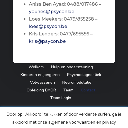
Aniss Ben Ayad: 0488/017486 –
younes@psycon.be
Loes Meekers: 0479/855258 –
loes@psycon.be
Kris Lenders: 0477/695556 –
kris@psycon.be
Welkom
Hulp en ondersteuning
Kinderen en jongeren
Psychodiagnostiek
Volwassenen
Neuromodulatie
Opleiding EMDR
Team
Contact
Team Login
Door op “Akkoord” te klikken of door verder te surfen, ga je
akkoord met onze algemene voorwaarden en privacy
© 2018 - P&P Consult | Alle rechten