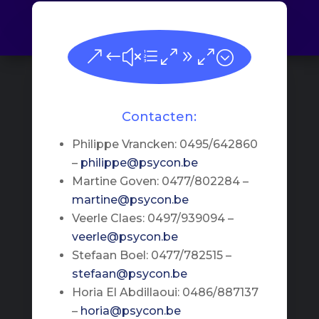
&#xe090;
Contacten:
Philippe Vrancken: 0495/642860
–
philippe@psycon.be
Martine Goven: 0477/802284 –
martine@psycon.be
Veerle Claes: 0497/939094 –
veerle@psycon.be
Stefaan Boel: 0477/782515 –
stefaan@psycon.be
Horia El Abdillaoui: 0486/887137
–
horia@psycon.be