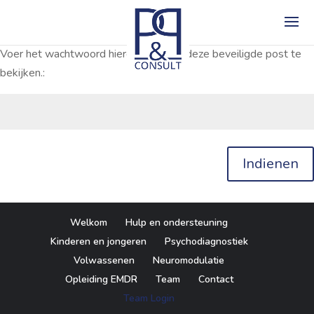
Voer het wachtwoord hieronder in om deze beveiligde post te
bekijken.:
Indienen
Welkom
Hulp en ondersteuning
Kinderen en jongeren
Psychodiagnostiek
Volwassenen
Neuromodulatie
Opleiding EMDR
Team
Contact
Team Login